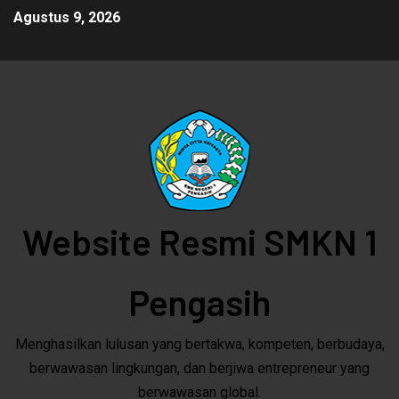
Agustus 9, 2026
Website Resmi SMKN 1
Pengasih
Menghasilkan lulusan yang bertakwa, kompeten, berbudaya,
berwawasan lingkungan, dan berjiwa entrepreneur yang
berwawasan global.