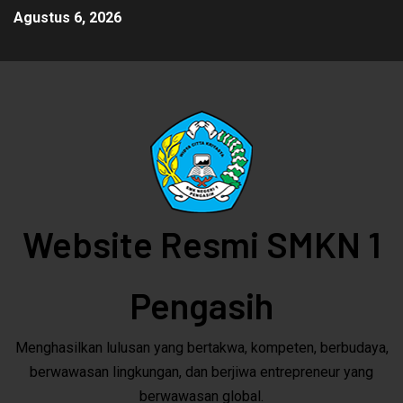
Agustus 6, 2026
Website Resmi SMKN 1
Pengasih
Menghasilkan lulusan yang bertakwa, kompeten, berbudaya,
berwawasan lingkungan, dan berjiwa entrepreneur yang
berwawasan global.