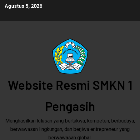
Agustus 5, 2026
Website Resmi SMKN 1
Pengasih
Menghasilkan lulusan yang bertakwa, kompeten, berbudaya,
berwawasan lingkungan, dan berjiwa entrepreneur yang
berwawasan global.