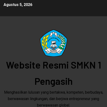
Agustus 5, 2026
Website Resmi SMKN 1
Pengasih
Menghasilkan lulusan yang bertakwa, kompeten, berbudaya,
berwawasan lingkungan, dan berjiwa entrepreneur yang
berwawasan global.