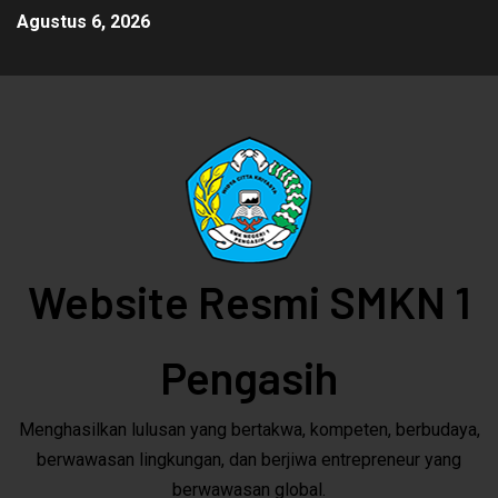
Agustus 6, 2026
Website Resmi SMKN 1
Pengasih
Menghasilkan lulusan yang bertakwa, kompeten, berbudaya,
berwawasan lingkungan, dan berjiwa entrepreneur yang
berwawasan global.