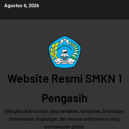
Agustus 6, 2026
Website Resmi SMKN 1
Pengasih
Menghasilkan lulusan yang bertakwa, kompeten, berbudaya,
berwawasan lingkungan, dan berjiwa entrepreneur yang
berwawasan global.