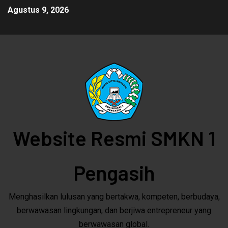
Agustus 9, 2026
Website Resmi SMKN 1
Pengasih
Menghasilkan lulusan yang bertakwa, kompeten, berbudaya,
berwawasan lingkungan, dan berjiwa entrepreneur yang
berwawasan global.