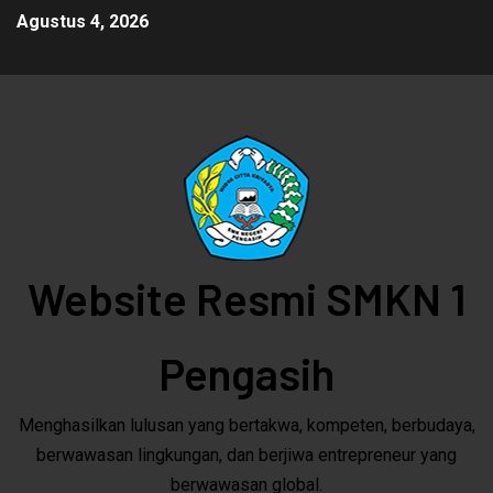
Agustus 4, 2026
Website Resmi SMKN 1
Pengasih
Menghasilkan lulusan yang bertakwa, kompeten, berbudaya,
berwawasan lingkungan, dan berjiwa entrepreneur yang
berwawasan global.