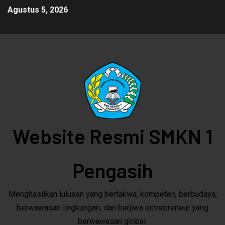
Agustus 5, 2026
Website Resmi SMKN 1
Pengasih
Menghasilkan lulusan yang bertakwa, kompeten, berbudaya,
berwawasan lingkungan, dan berjiwa entrepreneur yang
berwawasan global.