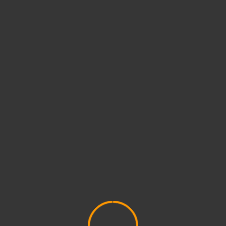
BERITA TERBARU
 SMKN 1 Pengasih Raih
Pengumuman Kelulusan Mu
n Penulisan Cerita
Kelas XII SMK Negeri 1 Peng
ahasa Jawa Tahun
TA. 2025/2026
Mei 4, 2026
admin
admin