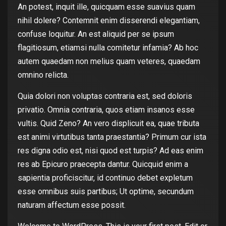
An potest, inquit ille, quicquam esse suavius quam
nihil dolere? Contemnit enim disserendi elegantiam,
confuse loquitur. An est aliquid per se ipsum
flagitiosum, etiamsi nulla comitetur infamia? Ab hoc
autem quaedam non melius quam veteres, quaedam
omnino relicta.
Quia dolori non voluptas contraria est, sed doloris
privatio. Omnia contraria, quos etiam insanos esse
vultis. Quid Zeno? An vero displicuit ea, quae tributa
est animi virtutibus tanta praestantia? Primum cur ista
res digna odio est, nisi quod est turpis? Ad eas enim
res ab Epicuro praecepta dantur. Quicquid enim a
sapientia proficiscitur, id continuo debet expletum
esse omnibus suis partibus; Ut optime, secundum
naturam affectum esse possit.