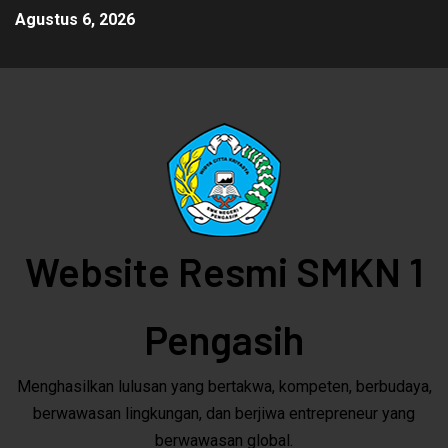
Agustus 6, 2026
Website Resmi SMKN 1
Pengasih
Menghasilkan lulusan yang bertakwa, kompeten, berbudaya,
berwawasan lingkungan, dan berjiwa entrepreneur yang
berwawasan global.