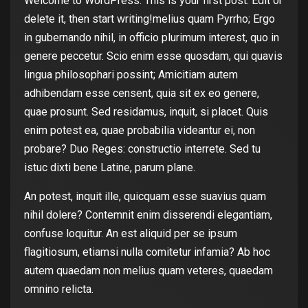
Welcome to WordPress. This is your first post. Edit or
delete it, then start writing!melius quam Pyrrho; Ergo
in gubernando nihil, in officio plurimum interest, quo in
genere peccetur. Scio enim esse quosdam, qui quavis
lingua philosophari possint; Amicitiam autem
adhibendam esse censent, quia sit ex eo genere,
quae prosunt. Sed residamus, inquit, si placet. Quis
enim potest ea, quae probabilia videantur ei, non
probare? Duo Reges: constructio interrete. Sed tu
istuc dixti bene Latine, parum plane.
An potest, inquit ille, quicquam esse suavius quam
nihil dolere? Contemnit enim disserendi elegantiam,
confuse loquitur. An est aliquid per se ipsum
flagitiosum, etiamsi nulla comitetur infamia? Ab hoc
autem quaedam non melius quam veteres, quaedam
omnino relicta.