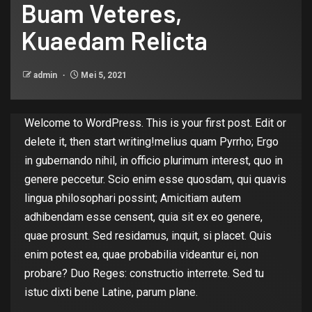
Buam Veteres,
Kuaedam Relicta
admin
Mei 5, 2021
Welcome to WordPress. This is your first post. Edit or
delete it, then start writing!melius quam Pyrrho; Ergo
in gubernando nihil, in officio plurimum interest, quo in
genere peccetur. Scio enim esse quosdam, qui quavis
lingua philosophari possint; Amicitiam autem
adhibendam esse censent, quia sit ex eo genere,
quae prosunt. Sed residamus, inquit, si placet. Quis
enim potest ea, quae probabilia videantur ei, non
probare? Duo Reges: constructio interrete. Sed tu
istuc dixti bene Latine, parum plane.