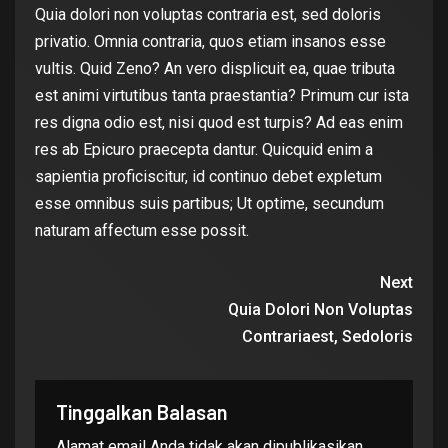
Quia dolori non voluptas contraria est, sed doloris
privatio. Omnia contraria, quos etiam insanos esse
vultis. Quid Zeno? An vero displicuit ea, quae tributa
est animi virtutibus tanta praestantia? Primum cur ista
res digna odio est, nisi quod est turpis? Ad eas enim
res ab Epicuro praecepta dantur. Quicquid enim a
sapientia proficiscitur, id continuo debet expletum
esse omnibus suis partibus; Ut optime, secundum
naturam affectum esse possit.
Next
Quia Dolori Non Voluptas
Contrariaest, Sedoloris
Tinggalkan Balasan
Alamat email Anda tidak akan dipublikasikan.