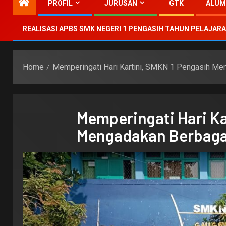
PROFIL
JURUSAN
GTK
ALUM
REALISASI APBS SMK NEGERI 1 PENGASIH TAHUN PELAJARA
Home
Memperingati Hari Kartini, SMKN 1 Pengasih M
Memperingati Hari Ka
Mengadakan Berbaga