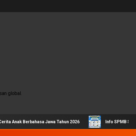
an global.
k Berbahasa Jawa Tahun 2026
Info SPMB SMKN 1 Penga