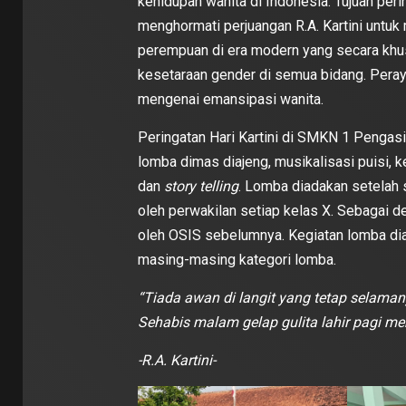
kehidupan wanita di Indonesia. Tujuan peri
menghormati perjuangan R.A. Kartini untuk
perempuan di era modern yang secara khu
kesetaraan gender di semua bidang. Per
mengenai emansipasi wanita.
Peringatan Hari Kartini di SMKN 1 Pengas
lomba dimas diajeng, musikalisasi puisi, k
dan
story telling
. Lomba diadakan setelah s
oleh perwakilan setiap kelas X. Sebagai de
oleh OSIS sebelumnya. Kegiatan lomba di
masing-masing kategori lomba.
“Tiada awan di langit yang tetap selama
Sehabis malam gelap gulita lahir pagi 
-R.A. Kartini-