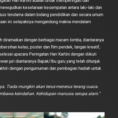
ngatan Hari kartini adalah untuk memperingati dan
 mewujudkan kesetaraan kesempatan antara laki-laki dan
sus terutama dalam bidang pendidikan dan secara umum
ayaan ini selayaknya mengandung makna mendalam
ih diramaikan dengan berbagai macam lomba, diantaranya
ebersihan kelas, poster dan film pendek, tangan kreatif,
elesai upacara Peringatan Hari Kartini dengan diikuti
wan juri diantaranya Bapak/Ibu guru yang telah ditunjuk
akhiri dengan pengumuman dan pembagian hadiah untuk
nya. Tiada mungkin akan terus-menerus terang cuaca.
membawa keindahan. Kehidupan manusia serupa alam.”