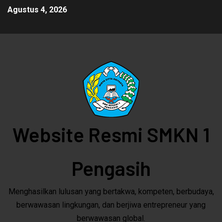
Agustus 4, 2026
Website Resmi SMKN 1
Pengasih
Menghasilkan lulusan yang bertakwa, kompeten, berbudaya,
berwawasan lingkungan, dan berjiwa entrepreneur yang
berwawasan global.