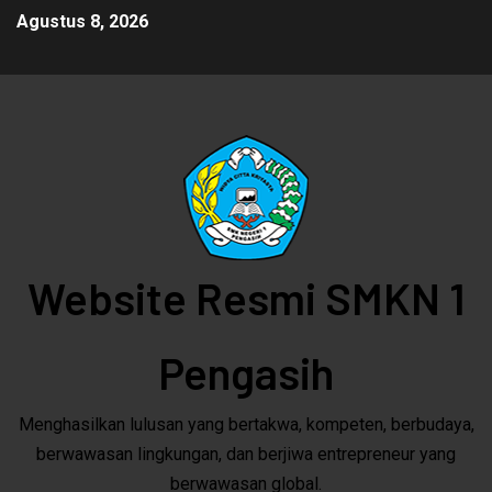
Agustus 8, 2026
Website Resmi SMKN 1
Pengasih
Menghasilkan lulusan yang bertakwa, kompeten, berbudaya,
berwawasan lingkungan, dan berjiwa entrepreneur yang
berwawasan global.