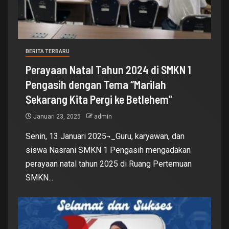
BERITA TERBARU
Perayaan Natal Tahun 2024 di SMKN 1
Pengasih dengan Tema “Marilah
Sekarang Kita Pergi ke Betlehem”
Januari 23, 2025
admin
Senin, 13 Januari 2025¬_Guru, karyawan, dan
siswa Nasrani SMKN 1 Pengasih mengadakan
perayaan natal tahun 2025 di Ruang Pertemuan
SMKN...