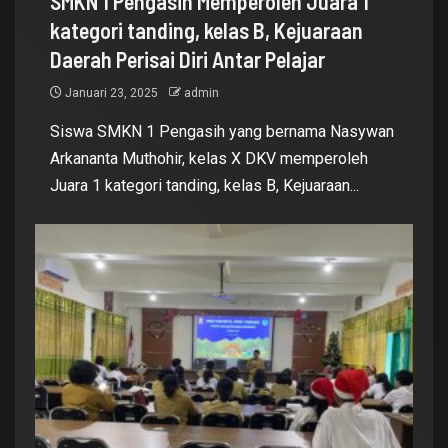
SMKN 1 Pengasih Memperoleh Juara 1
kategori tanding, kelas B, Kejuaraan
Daerah Perisai Diri Antar Pelajar
Januari 23, 2025
admin
Siswa SMKN 1 Pengasih yang bernama Nasywan
Arkananta Muthohir, kelas X DKV memperoleh
Juara 1 kategori tanding, kelas B, Kejuaraan...