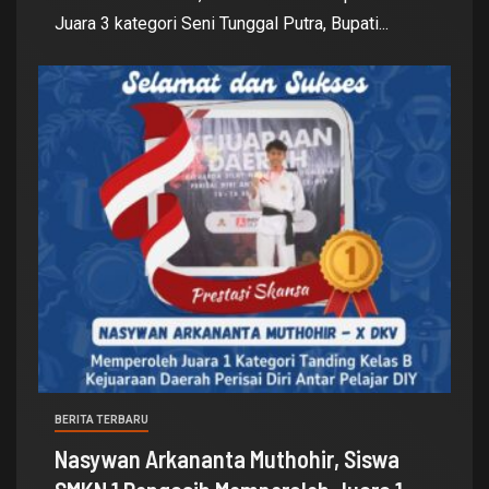
Juara 3 kategori Seni Tunggal Putra, Bupati...
BERITA TERBARU
Nasywan Arkananta Muthohir, Siswa