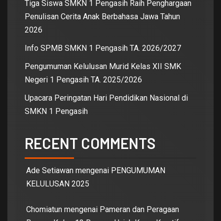
Tiga Siswa SMKN 1 Pengasih Raih Penghargaan
Penulisan Cerita Anak Berbahasa Jawa Tahun
2026
Info SPMB SMKN 1 Pengasih TA. 2026/2027
Pengumuman Kelulusan Murid Kelas XII SMK
Negeri 1 Pengasih TA. 2025/2026
Upacara Peringatan Hari Pendidikan Nasional di
SMKN 1 Pengasih
RECENT COMMENTS
Ade Setiawan
mengenai
PENGUMUMAN
KELULUSAN 2025
Chomiatun
mengenai
Pameran dan Peragaan