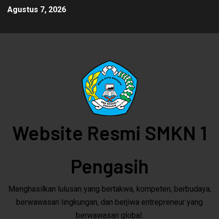
Agustus 7, 2026
Website Resmi SMKN 1
Pengasih
Menghasilkan lulusan yang bertakwa, kompeten, berbudaya,
berwawasan lingkungan, dan berjiwa entrepreneur yang
berwawasan global.