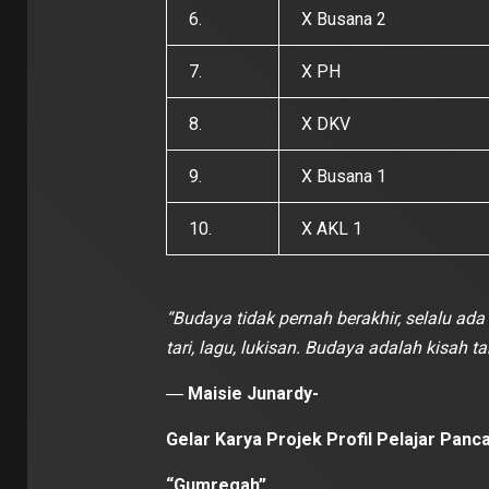
6.
X Busana 2
7.
X PH
8.
X DKV
9.
X Busana 1
10.
X AKL 1
“Budaya tidak pernah berakhir, selalu ada
tari, lagu, lukisan. Budaya adalah kisah ta
―
Maisie Junardy-
Gelar Karya Projek Profil Pelajar Pan
“Gumregah”