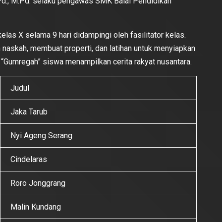
.Pd., M.Pd. selaku pengawas SMK Balai Pendidikan
las X selama 9 hari didampingi oleh fasilitator kelas.
naskah, membuat properti, dan latihan untuk menyiapkan
 “Gumregah” siswa menampilkan cerita rakyat nusantara.
Judul
Jaka Tarub
Nyi Ageng Serang
Cindelaras
Roro Jonggrang
Malin Kundang