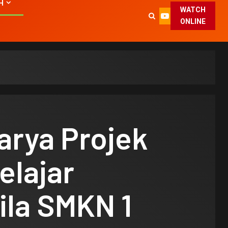
H
WATCH
ONLINE
arya Projek
Pelajar
ila SMKN 1