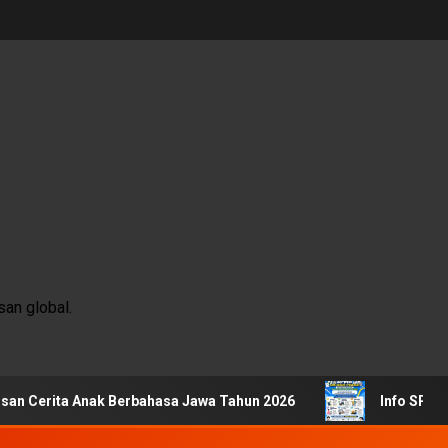
an global.
a Anak Berbahasa Jawa Tahun 2026
Info SPMB SMKN 1 P