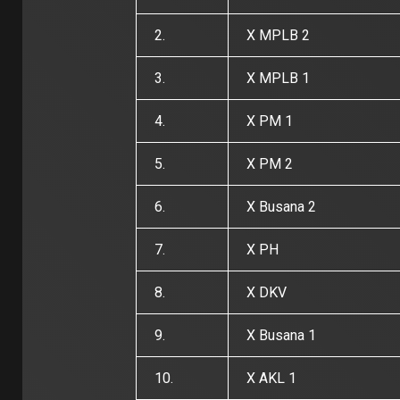
2.
X MPLB 2
3.
X MPLB 1
4.
X PM 1
5.
X PM 2
6.
X Busana 2
7.
X PH
8.
X DKV
9.
X Busana 1
10.
X AKL 1