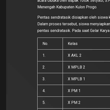
acara dibuka oleh Bapak Totok Setyadi, S
Menengah Kabupaten Kulon Progo.
Pentas sendratasik disiapkan oleh siswa ke
Dalam proses tersebut, siswa menyiapkan 
pentas sendratasik. Pada saat Gelar Karya
No.
Kelas
1.
X AKL 2
2.
X MPLB 2
3.
X MPLB 1
4.
X PM 1
5.
X PM 2