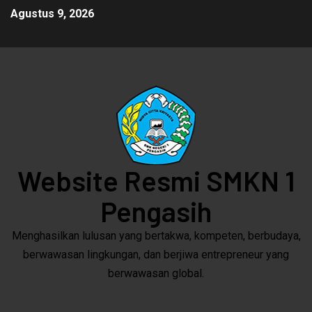
Agustus 9, 2026
Website Resmi SMKN 1
Pengasih
Menghasilkan lulusan yang bertakwa, kompeten, berbudaya,
berwawasan lingkungan, dan berjiwa entrepreneur yang
berwawasan global.